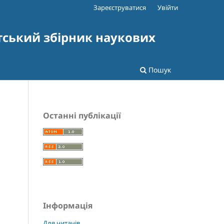
Зареєструватися
Увійти
тський збірник наукових
Пошук
Останні публікації
Інформація
Для читачів