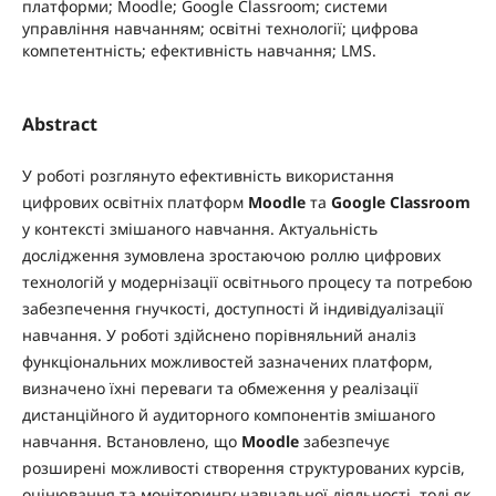
платформи; Moodle; Google Classroom; системи
управління навчанням; освітні технології; цифрова
компетентність; ефективність навчання; LMS.
Abstract
У роботі розглянуто ефективність використання
цифрових освітніх платформ
Moodle
та
Google Classroom
у контексті змішаного навчання. Актуальність
дослідження зумовлена зростаючою роллю цифрових
технологій у модернізації освітнього процесу та потребою
забезпечення гнучкості, доступності й індивідуалізації
навчання. У роботі здійснено порівняльний аналіз
функціональних можливостей зазначених платформ,
визначено їхні переваги та обмеження у реалізації
дистанційного й аудиторного компонентів змішаного
навчання. Встановлено, що
Moodle
забезпечує
розширені можливості створення структурованих курсів,
оцінювання та моніторингу навчальної діяльності, тоді як