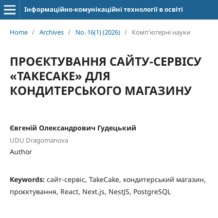
Інформаційно-комунікаційні технології в освіті
Home
/
Archives
/
No. 16(1) (2026)
/
Комп'ютерні науки
ПРОЄКТУВАННЯ САЙТУ-СЕРВІСУ
«TAKECAKE» ДЛЯ
КОНДИТЕРСЬКОГО МАГАЗИНУ
Євгеній Олександрович Гудецький
UDU Dragomanova
Author
Keywords:
сайт-сервіс, TakeCake, кондитерський магазин,
проєктування, React, Next.js, NestJS, PostgreSQL